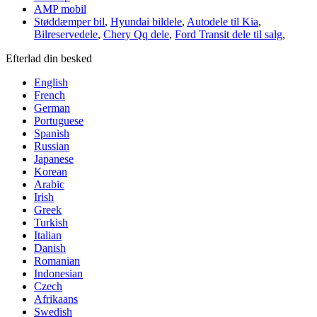
AMP mobil
Støddæmper bil
,
Hyundai bildele
,
Autodele til Kia
,
Bilreservedele
,
Chery Qq dele
,
Ford Transit dele til salg
,
Efterlad din besked
English
French
German
Portuguese
Spanish
Russian
Japanese
Korean
Arabic
Irish
Greek
Turkish
Italian
Danish
Romanian
Indonesian
Czech
Afrikaans
Swedish