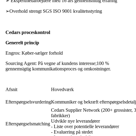
➢ Ekspertmedarbejdere med 16 års gennemsnitlig erfaring
➢
Overhold strengt SGS ISO 9001 kvalitetsstyring
Cedars proceskontrol
Generelt princip
Engros: Køber-sælger forhold
Sourcing Agent: På vegne af kundens interesse;100 %
gennemsigtig kommunikationsproces og omkostninger.
Afsnit
Hovedværk
Efterspørgselsvurdering
Kommuniker og bekræft efterspørgselsdetalj
Cedars Supplier Network (200+ grossister, 
fabrikker)
Udvikle nye leverandører
Efterspørgselsmatching
- Liste over potentielle leverandører
- Evaluering på stedet