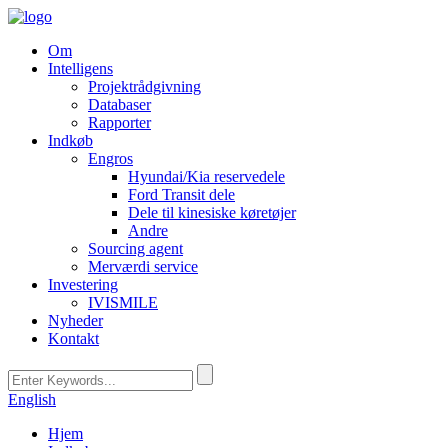
Om
Intelligens
Projektrådgivning
Databaser
Rapporter
Indkøb
Engros
Hyundai/Kia reservedele
Ford Transit dele
Dele til kinesiske køretøjer
Andre
Sourcing agent
Merværdi service
Investering
IVISMILE
Nyheder
Kontakt
English
Hjem